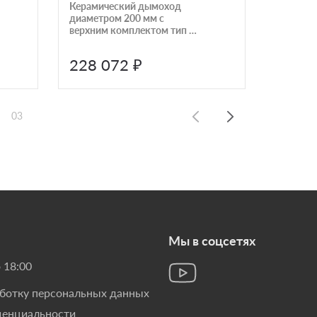
Керамический дымоход
Комплек
диаметром 200 мм с
дымохо
верхним комплектом тип 2
180 мм 
высотой 12 метров
КераСтиль Универсал
228 072 ₽
150 
03
Мы в соцсетях
 18:00
аботку персональных данных
денциальности