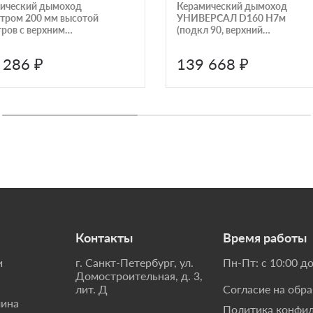
ический дымоход
Керамический дымоход
тром 200 мм высотой
УНИВЕРСАЛ D160 H7м
тров с верхним
(подкл 90, верхний
ектом тип 1
комплект) КераСтиль
тиль Универсал
 286 ₽
139 668 ₽
Контакты
Время работы
и
г. Санкт-Петербург, ул.
Пн-Пт: с 10:00 до
Домостроительная, д. 3,
лит. Д
Согласие на обр
мина
Политика конфи