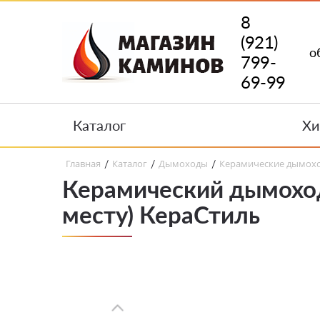
8
(921)
о
799-
69-99
Каталог
Хи
Главная
Каталог
Дымоходы
Керамические дымох
/
/
/
Керамический дымохо
месту) КераСтиль