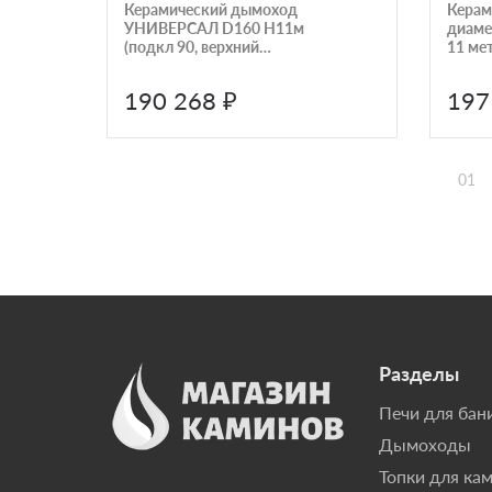
Керамический дымоход
Керам
УНИВЕРСАЛ D160 H11м
диаме
(подкл 90, верхний
11 ме
комплект) КераСтиль
компл
Керас
190 268 ₽
197
01
Разделы
Печи для бан
Дымоходы
Топки для ка