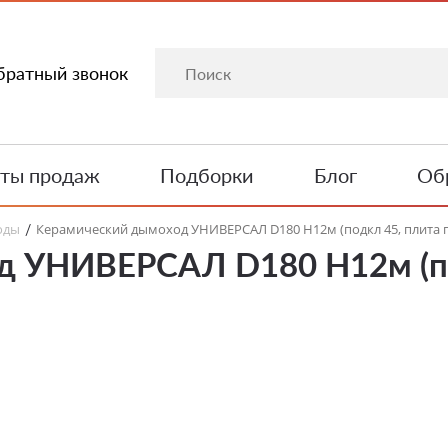
братный звонок
ты продаж
Подборки
Блог
Обр
оды
Керамический дымоход УНИВЕРСАЛ D180 H12м (подкл 45, плита п
/
д УНИВЕРСАЛ D180 H12м (по