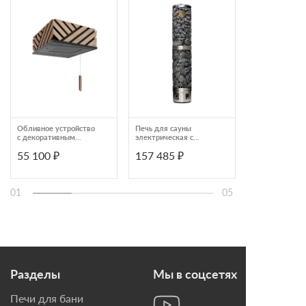
Обливное устройство
Печь для сауны
Печь для бани
с декоративным
электрическая с
Easysteam Южн
кожухом Woodson
сетчатым корпусом
облицовкой
55 100 ₽
157 485 ₽
440 000 ₽
ИзиСтим КАСКАД 20
IKI Pillar 600
пироксенит и 
из парной
01
05
Разделы
Мы в соцсетях
Печи для бани