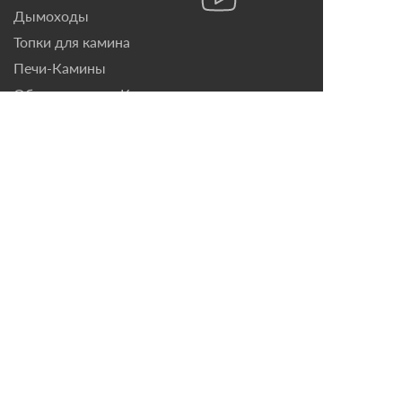
Дымоходы
Топки для камина
Печи-Камины
Облицовки для Каминов
Контакты
г. Санкт-Петербург, ул.
Домостроительная, д. 3,
лит. Д
8 (921) 799-69-99
mail@magazin-kaminov.ru
Время работы