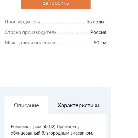
Запросить
Производитель
Технолит
Страна производитель
Россия
Макс. длина поленьев
50 см
Описание
Характеристики
Доставк
Комплект Гром 50(П2) Президент,
облицованный благородным змеевиком,