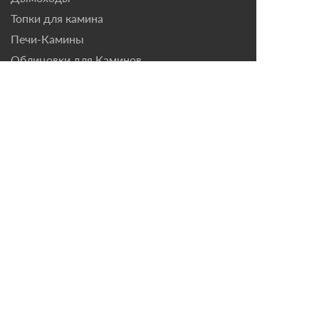
Топки для камина
Печи-Камины
Облицовки для Каминов
Контакты
г. Санкт-Петербург, ул.
Домостроительная, д. 3,
лит. Д
8 (921) 799-69-99
mail@magazin-kaminov.ru
Время работы