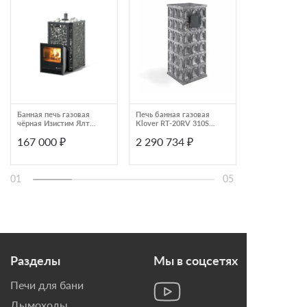
Банная печь газовая
Печь банная газовая
Печь для бани
чёрная Изистим Ялта
Klover RT-20RV 310S
облицовкой из
25/2024
Талькомагнезит
серпентинита 
167 000 ₽
2 290 734 ₽
687 017 ₽
Эллипс
RT 35-Ps
01
05
Разделы
Мы в соцсетях
Печи для бани
Дымоходы