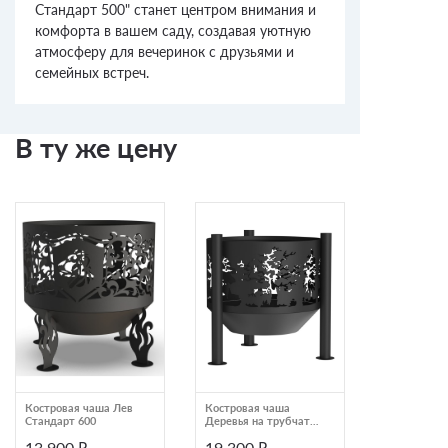
Стандарт 500" станет центром внимания и
комфорта в вашем саду, создавая уютную
атмосферу для вечеринок с друзьями и
семейных встреч.
В ту же цену
Костровая чаша Лев
Костровая чаша
Костровая 
Стандарт 600
Деревья на трубчатых
в тумане П
ногах Премиум 600
13 900 ₽
19 300 ₽
17 020 ₽