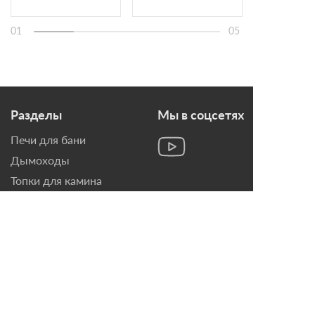
01
05
Разделы
Мы в соцсетях
Печи для бани
Дымоходы
Топки для камина
Печи-Камины
Облицовки для Каминов
Контакты
г. Санкт-Петербург, ул.