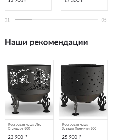
01
05
Наши рекомендации
Костровая чаша Лев
Костровая чаша
Костровая ча
Стандарт 800
Звезды Премиум 800
Деревья на т
ногах Стандар
23 900 ₽
25 900 ₽
11 500 ₽