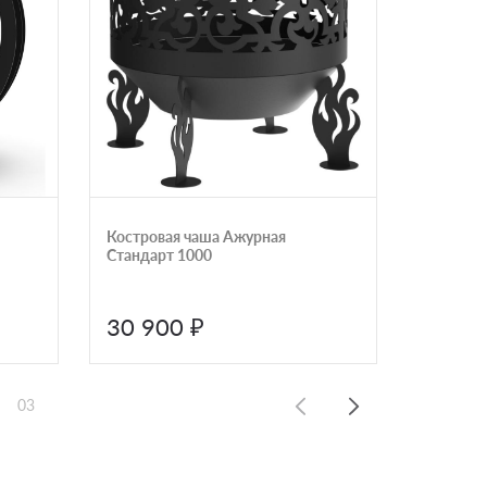
Костровая чаша Ажурная
Костров
Стандарт 1000
Премиум
30 900 ₽
28 3
03