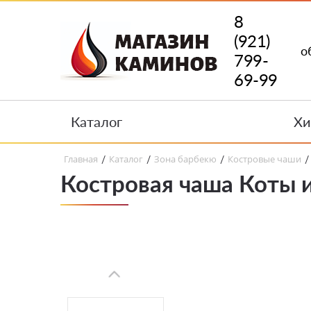
8
(921)
о
799-
69-99
Каталог
Хи
Главная
Каталог
Зона барбекю
Костровые чаши
/
/
/
/
Костровая чаша Коты 