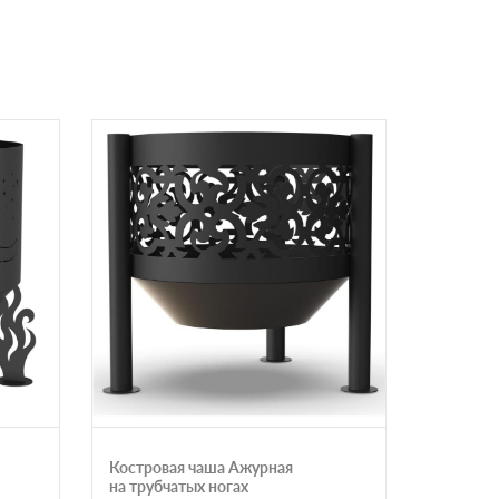
Костровая чаша Ажурная
Костров
на трубчатых ногах
рыбалка