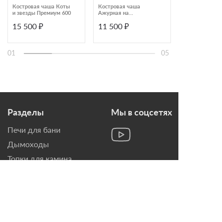
Костровая чаша Коты
Костровая чаша
Костровая ча
и звезды Премиум 600
Ажурная на
Олени Премиу
трубчатых ногах
15 500 ₽
11 500 ₽
17 020 ₽
Стандарт 500
01
05
Разделы
Мы в соцсетях
Печи для бани
Дымоходы
Топки для камина
Печи-Камины
Облицовки для Каминов