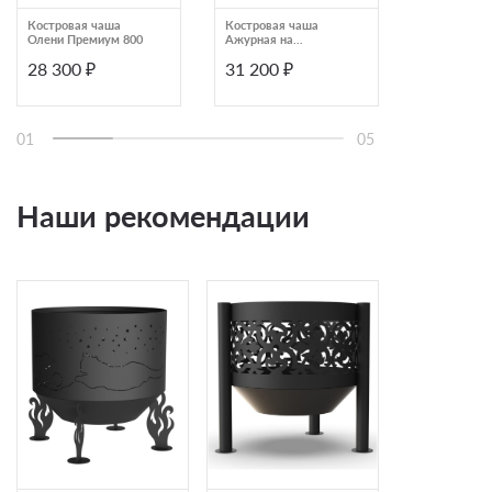
Костровая чаша
Костровая чаша
Костровая 
Олени Премиум 800
Ажурная на
Ажурная Ст
трубчатых ногах
1000
28 300 ₽
31 200 ₽
30 900 ₽
Премиум 800
01
05
Наши рекомендации