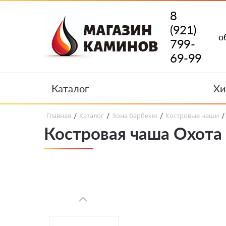
8
(921)
о
799-
69-99
Каталог
Хи
Главная
Каталог
Зона барбекю
Костровые чаши
/
/
/
/
Костровая чаша Охота