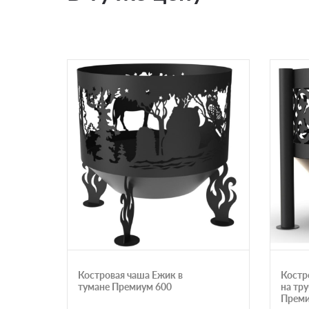
Костровая чаша Ежик в
Костр
тумане Премиум 600
на тр
Преми