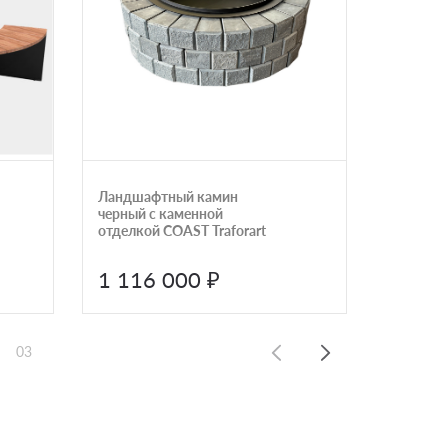
Ландшафтный камин
Ландша
черный с каменной
круглый
отделкой COAST Traforart
на дров
1 116 000 ₽
927 
03