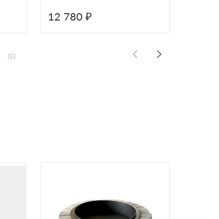
12 780 ₽
11 5
03