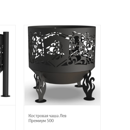
Костровая чаша Лев
Костров
Премиум 500
трубчат
500