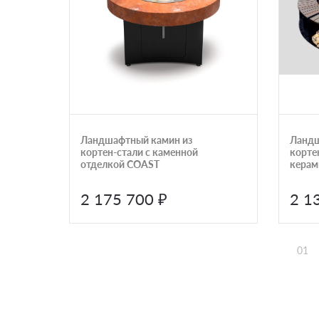
Ландшафтный камин из
Ландш
кортен-стали с каменной
корте
отделкой COAST
керам
COAST 
2 175 700 ₽
2 1
01