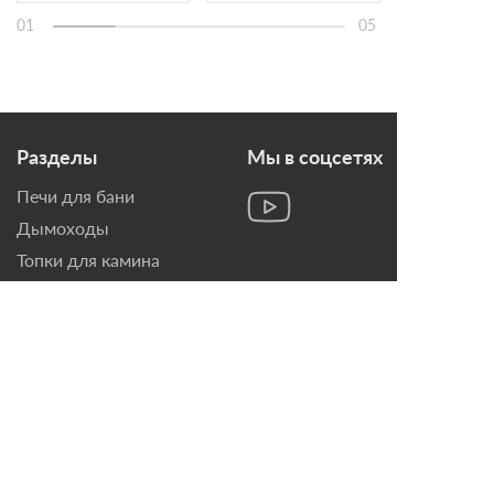
01
05
Разделы
Мы в соцсетях
Печи для бани
Дымоходы
Топки для камина
Печи-Камины
Облицовки для Каминов
Контакты
г. Санкт-Петербург, ул.
Домостроительная, д. 3,
лит. Д