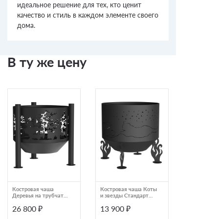
идеальное решение для тех, кто ценит
качество и стиль в каждом элементе своего
дома.
В ту же цену
Костровая чаша
Костровая чаша Коты
Костровая 
Деревья на трубчатых
и звезды Стандарт
в тумане П
ногах Стандарт 800
600
26 800 ₽
13 900 ₽
28 300 ₽