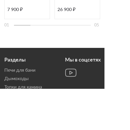
7 900 ₽
26 900 ₽
29 900 ₽
01
05
Разделы
Мы в соцсетях
Печи для бани
Дымоходы
Топки для камина
Печи-Камины
Облицовки для Каминов
Контакты