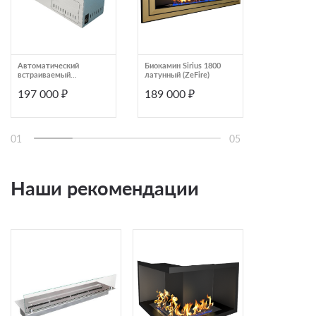
Автоматический
Биокамин Sirius 1800
Автоматиче
встраиваемый
латунный (ZeFire)
встраиваем
биокамин Airtone
биокамин Ai
197 000 ₽
189 000 ₽
197 000
Andalle 450, графит
Andalle 450
01
05
Наши рекомендации