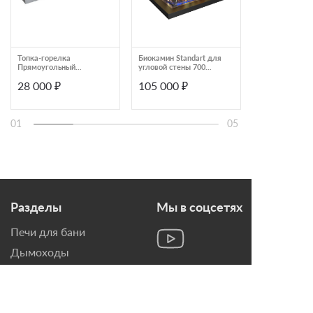
Топка-горелка
Биокамин Standart для
Механический
Прямоугольный
угловой стены 700
линейный био
контейнер ZeFire 700
(ZeFire)
Airtone SLAM 
28 000 ₽
105 000 ₽
85 500 ₽
со стеклом (ZeFire)
золото
01
05
Разделы
Мы в соцсетях
Печи для бани
Дымоходы
Топки для камина
Печи-Камины
Облицовки для Каминов