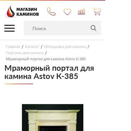
Главная
Каталог
Облицовка для камина
/
/
/
Порталы для камина
/
Мраморный портал для камина Astov К-385
Мраморный портал для
камина Astov К-385