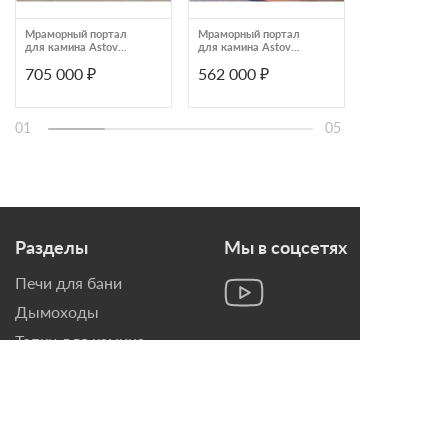
Мраморный портал
Мраморный портал
Мраморный по
для камина Astov
для камина Astov
для камина As
К-357
К-375
К-354
705 000 ₽
562 000 ₽
675 000 ₽
01
05
Разделы
Мы в соцсетях
Печи для бани
Дымоходы
Топки для камина
Печи-Камины
Облицовки для Каминов