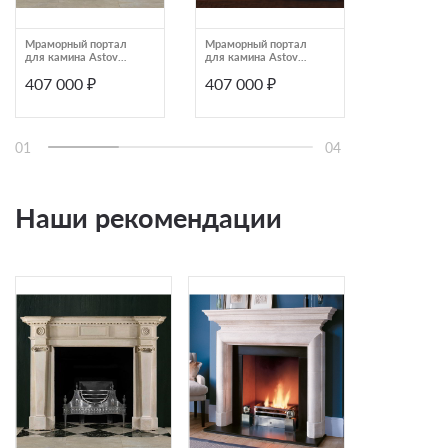
Мраморный портал
Мраморный портал
Мраморный
для камина Astov
для камина Astov
для камина
К-315
К-320
К-369
407 000 ₽
407 000 ₽
402 000
01
04
Наши рекомендации