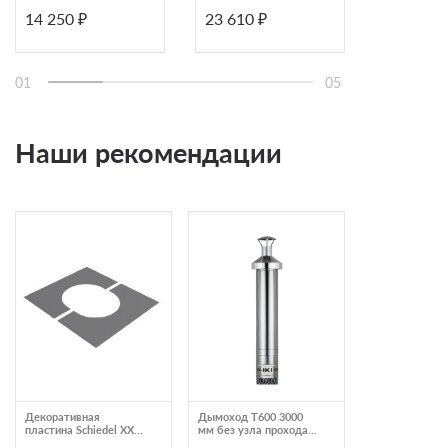
14 250 ₽
23 610 ₽
22 650 ₽
01
05
Наши рекомендации
Декоративная
Дымоход T600 3000
Раздвижной
пластина Schiedel XXL
мм без узла прохода
настенный хо
35‐45° 200 серый
через кровлю IKI 4019
Schiedel 150х