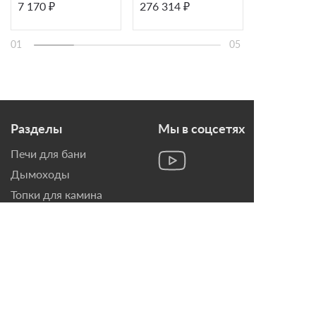
7 170 ₽
276 314 ₽
6 180 ₽
(серый)
01
05
Разделы
Мы в соцсетях
Печи для бани
Дымоходы
Топки для камина
Печи-Камины
Облицовки для Каминов
Контакты