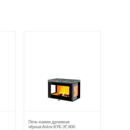
Печь-камин дровяная
Печь-ка
чёрная Astov КУБ 3С 800
теплона