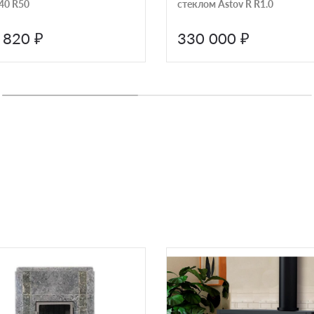
40 R50
стеклом Astov R R1.0
 820 ₽
330 000 ₽