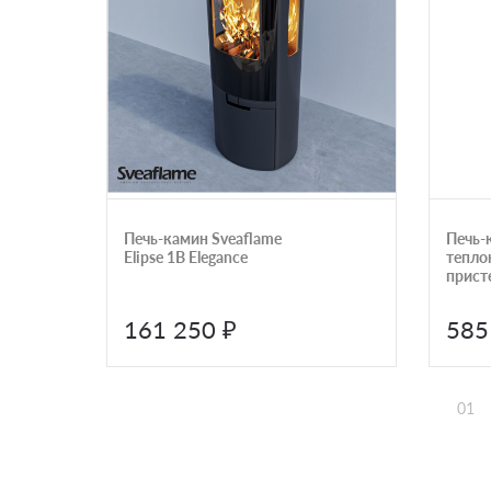
Печь-камин Sveaflame
Печь-
Elipse 1B Elegance
тепло
присте
25/18
161 250 ₽
585
01