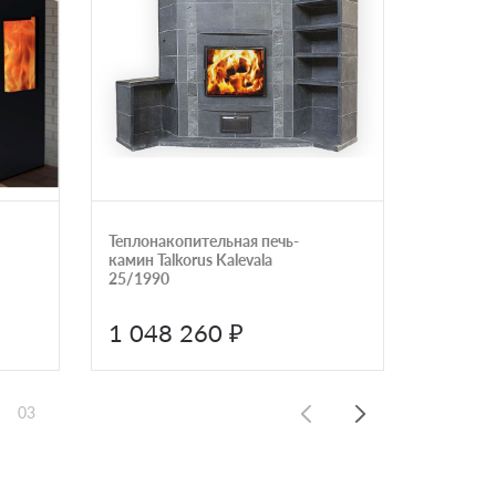
Теплонакопительная печь-
Печь Zeu
камин Talkorus Kalevala
25/1990
1 048 260 ₽
116 
03