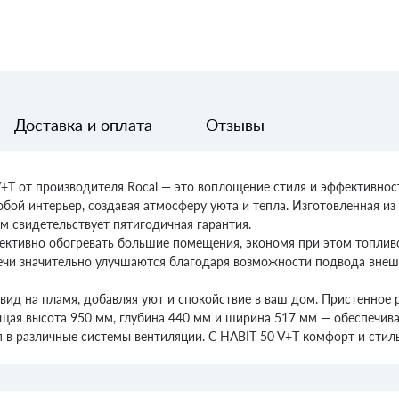
Доставка и оплата
Отзывы
+T от производителя Rocal — это воплощение стиля и эффективност
бой интерьер, создавая атмосферу уюта и тепла. Изготовленная из 
ем свидетельствует пятигодичная гарантия.
ективно обогревать большие помещения, экономя при этом топливо
ечи значительно улучшаются благодаря возможности подвода внешн
ид на пламя, добавляя уют и спокойствие в ваш дом. Пристенное 
щая высота 950 мм, глубина 440 мм и ширина 517 мм — обеспечив
я в различные системы вентиляции. С HABIT 50 V+T комфорт и стил