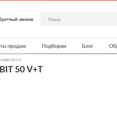
братный звонок
ты продаж
Подборки
Блог
Обр
HABIT 50 V+T
BIT 50 V+T