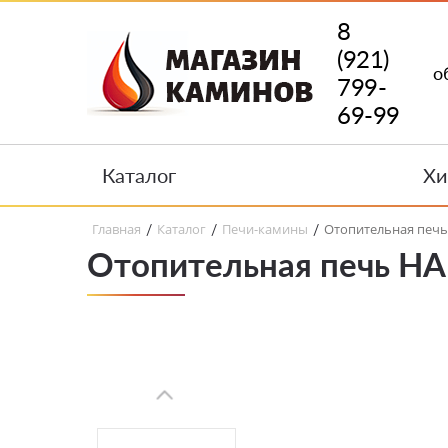
8
(921)
о
799-
69-99
Каталог
Хи
Главная
Каталог
Печи-камины
Отопительная печь 
/
/
/
Отопительная печь HA