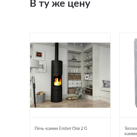
В ту же цену
Печь-камин Ember Оля 2 G
Тепло
камин 