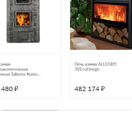
камин
Печь-камин ALLEGRO
накопительная
3VEcoDesign
нная Talkorus Nasto
40 D SA
 480 ₽
482 174 ₽