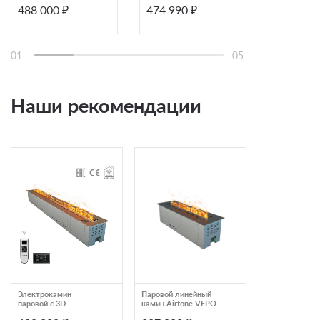
488 000 ₽
474 990 ₽
489 970
зеркало
дровами)
01
05
Наши рекомендации
Электрокамин
Паровой линейный
Паровой лине
паровой с 3D
камин Airtone VEPO
камин Airtone
эффектом живого
800X250 графит-сатин
2000X250 Розо