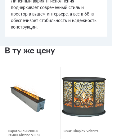
Линейный вариант исполнения
подчеркивает современный стиль и
простор в вашем интерьере, а вес в 68 кг
обеспечивает стабильность и надежность
конструкции.
В ту же цену
Паровой линейный
Очаг Dimplex Volterra
Очаг Dimple
камин Airtone VEPO
1000 PS PR
1500X250 графит-
LOGSET DUA