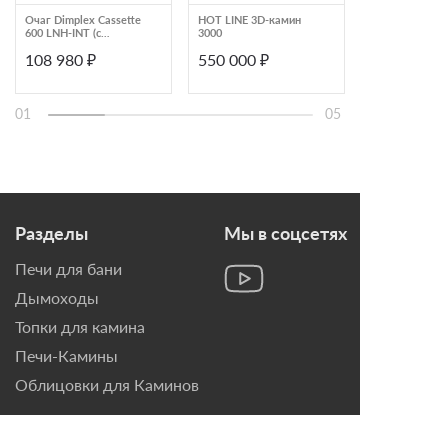
Очаг Dimplex Cassette
HOT LINE 3D-камин
Встраиваемый
600 LNH-INT (с
3000
электрический
дровами)
камин FireLine
108 980 ₽
550 000 ₽
298 000 ₽
01
05
Разделы
Мы в соцсетях
Печи для бани
Дымоходы
Топки для камина
Печи-Камины
Облицовки для Каминов