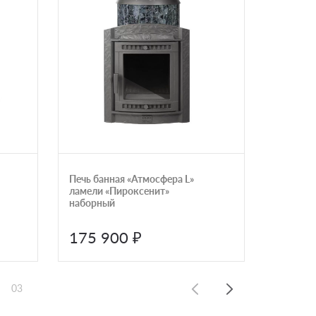
Печь банная «Атмосфера L»
Печь для
ламели «Пироксенит»
облицов
наборный
талькома
Истебли
RV
175 900 ₽
5 378
03