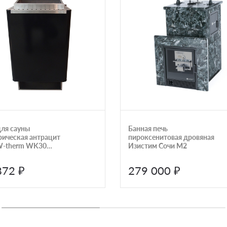
для сауны
Банная печь
рическая антрацит
пироксенитовая дровяная
W-therm WK30
Изистим Сочи М2
5,4400
872 ₽
279 000 ₽