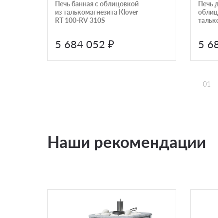
Печь банная с облицовкой
Печь д
из талькомагнезита Klover
облиц
RT 100-RV 310S
тальк
Эллип
5 684 052 ₽
5 6
01
Наши рекомендации