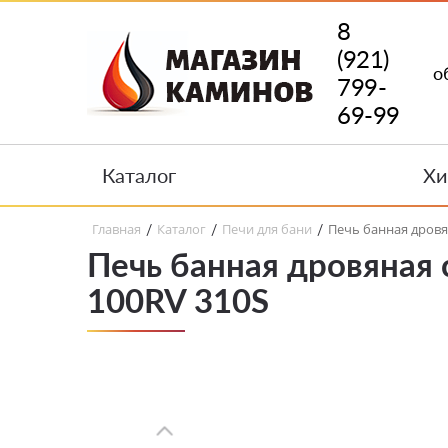
8
(921)
о
799-
69-99
Каталог
Хи
Главная
Каталог
Печи для бани
Печь банная дровя
/
/
/
Печь банная дровяная 
100RV 310S