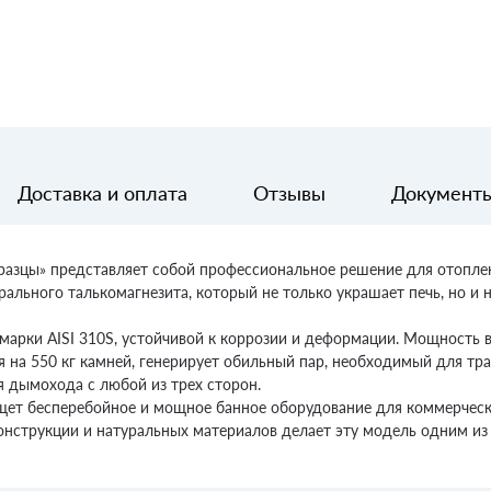
Доставка и оплата
Отзывы
Документ
Изразцы» представляет собой профессиональное решение для отопле
ального талькомагнезита, который не только украшает печь, но и н
арки AISI 310S, устойчивой к коррозии и деформации. Мощность в
я на 550 кг камней, генерирует обильный пар, необходимый для тр
я дымохода с любой из трех сторон.
 ищет бесперебойное и мощное банное оборудование для коммерческ
конструкции и натуральных материалов делает эту модель одним и