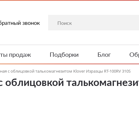
братный звонок
ты продаж
Подборки
Блог
Обр
ная с облицовкой талькомагнезитом Klover Изразцы RT-100RV 310S
с облицовкой талькомагнези