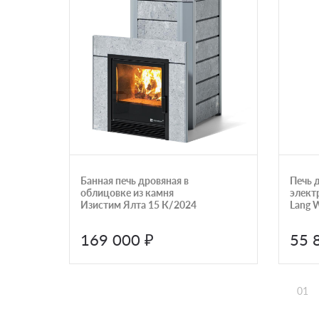
Банная печь дровяная в
Печь 
облицовке из камня
элект
Изистим Ялта 15 К/2024
Lang 
4,444
169 000 ₽
55 
01