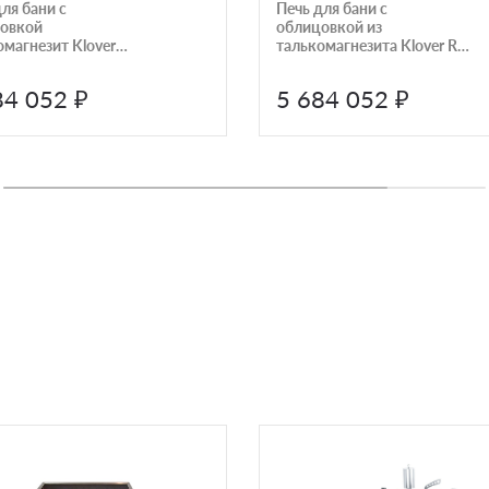
ля бани с
Печь для бани с
овкой
облицовкой из
омагнезит Klover
талькомагнезита Klover RT-
с RT100-RVT-310EL
100RV 310S
84 052 ₽
5 684 052 ₽