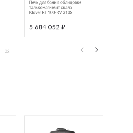
Печь для бани в облицовке
Печь бан
талькомагнезит скала
облицов
Klover RT 100-RV 310S
талькома
Радиато
310RA
5 684 052 ₽
5 684
02