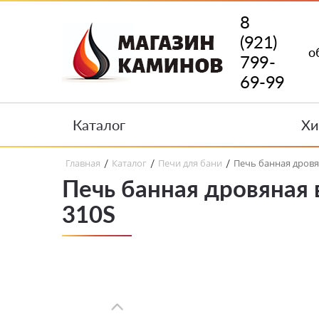
8
(921)
о
799-
69-99
Каталог
Хи
Главная
Каталог
Печи для бани
Печь банная дровян
/
/
/
Печь банная дровяная 
310S