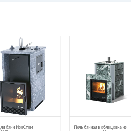
для бани ИзиСтим
Печь банная в облицовке из