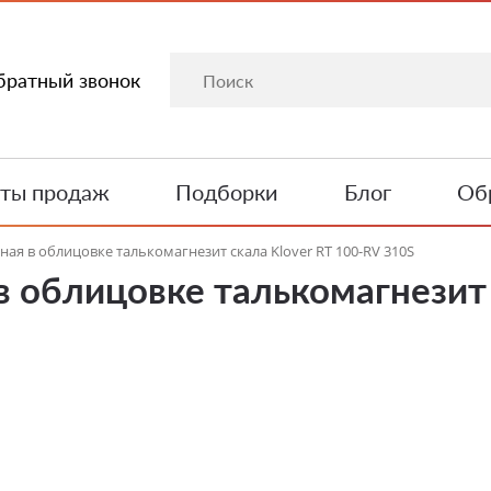
братный звонок
ты продаж
Подборки
Блог
Обр
ая в облицовке талькомагнезит скала Klover RT 100-RV 310S
в облицовке талькомагнезит 