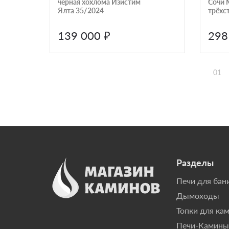
черная хохлома Изистим
Сочи 
Ялта 35/2024
трёхс
139 000 ₽
298
01
Разделы
Печи для бан
Дымоходы
Топки для ка
Печи-Камины