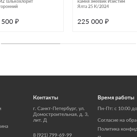
М2 Талькохлорит
камня змеевик Изистим
торонний
Ялта 25 К/2024
 500 ₽
225 000 ₽
Контакты
Время работы
и
г. Санкт-Петербург, ул.
Пн-Пт: с 10:00 до
Домостроительная, д. 3,
лит. Д
Согласие на обр
мина
Политика конфи
8 (921) 799-69-99