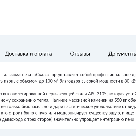
Доставка и оплата
Отзывы
Документ
м талькомагнезит «Скала», представляет собой профессиональное д
ь парные объемом до 100 м³ благодаря высокой мощности в 80 кВт.
з высоколегированной нержавеющей стали AISI 310S, которая устой
ьному сохранению тепла. Наличие массивной каменки на 550 кг обе
не только безопасна, но и дарит эстетическое удовольствие от вид
 кто строит баню с нуля или модернизирует существующую, и ищет
 дымохода с трех сторон) значительно упрощает интеграцию печи