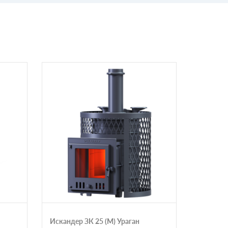
Искандер ЗК 25 (M) Ураган
Печь дл