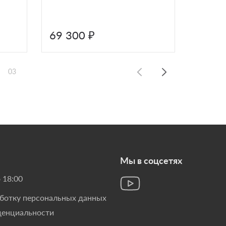
Ялта 15
69 300 ₽
99 0
03
Мы в соцсетях
 18:00
аботку персональных данных
денциальности