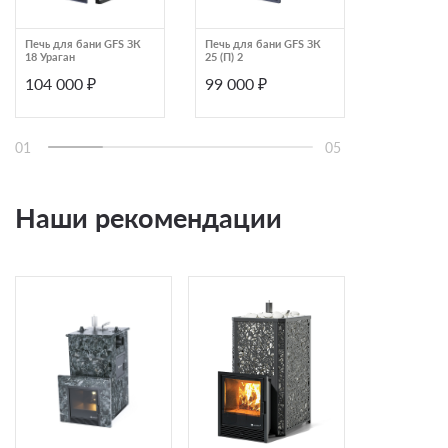
Печь для бани GFS ЗК
Печь для бани GFS ЗК
Печь для с
18 Ураган
25 (П) 2
серия S33 5
антрацит 4,
104 000 ₽
99 000 ₽
98 951 ₽
01
05
Наши рекомендации