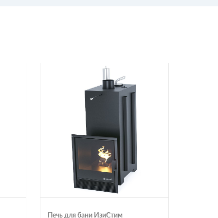
Печь для бани ИзиСтим
Печь ба