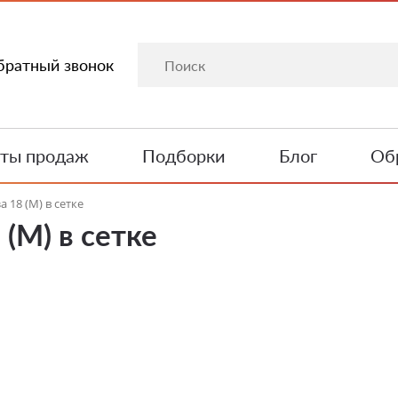
братный звонок
ты продаж
Подборки
Блог
Обр
 18 (М) в сетке
 (М) в сетке