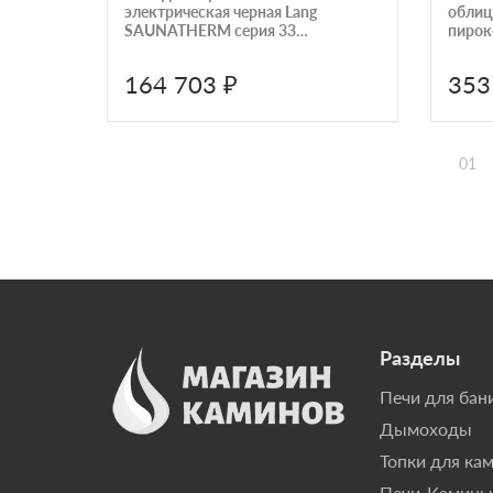
электрическая черная Lang
облиц
SAUNATHERM серия 33
пирок
GSK 4,0060,4130
Гелен
164 703 ₽
353
01
Разделы
Печи для бан
Дымоходы
Топки для ка
Печи-Камины