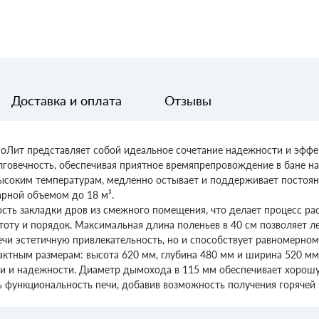
Доставка и оплата
Отзывы
хноЛит представляет собой идеальное сочетание надежности и эфф
лговечность, обеспечивая приятное времяпрепровождение в бане на
высоким температурам, медленно остывает и поддерживает постоян
рной объемом до 18 м³.
ть закладки дров из смежного помещения, что делает процесс ра
тоту и порядок. Максимальная длина поленьев в 40 см позволяет л
ечи эстетичную привлекательность, но и способствует равномерно
актным размерам: высота 620 мм, глубина 480 мм и ширина 520 мм.
ции и надежности. Диаметр дымохода в 115 мм обеспечивает хорошу
 функциональность печи, добавив возможность получения горячей 