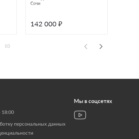
Сочи
XL» лам
наборн
142 000 ₽
193 
03
Мы в соцсетях
 18:00
аботку персональных данных
денциальности