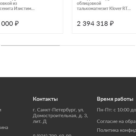
овкой из
облицовкой
сенита Изистим
талькомагнезит Klover RT
джик AISI430
20-RV Скала KLV RT 20-RV
 000 ₽
2 394 318 ₽
Контакты
Время работы
и
г. Санкт-Петербург, ул.
Пн-Пт: с 10:00 до
Домостроительная, д. 3,
лит. Д
Согласие на обр
мина
Политика конфи
8 (921) 799-69-99