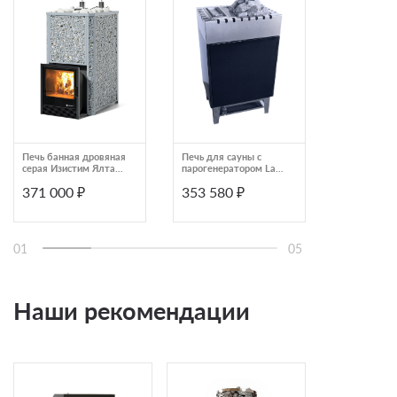
Печь банная дровяная
Печь для сауны с
Печь для б
серая Изистим Ялта
парогенератором Lang
Геленджик 
50 К/2024
VAPOTHERM VG50 7,5
с боковым
371 000 ₽
353 580 ₽
372 000
кВт
подключен
ИзиСтим AI
01
05
Наши рекомендации