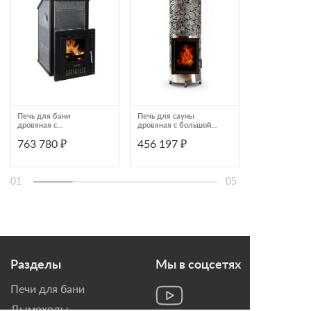
Печь для бани
Печь для сауны
Печь для бани
дровяная с
дровяная с большой
выносной топк
облицовкой
стеклянной дверцей
Talkorus ОНЕГ
763 780 ₽
456 197 ₽
501 720 ₽
талькомагнезит
IKI KIVI 143_25
Klover RT 20-P
01
05
Разделы
Мы в соцсетях
Печи для бани
Дымоходы