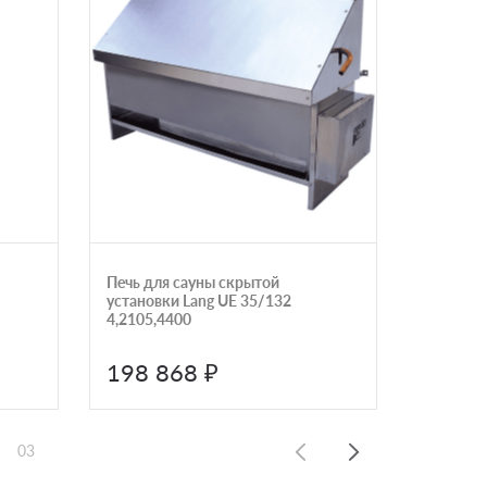
Печь для сауны скрытой
Печь для
установки Lang UE 35/132
(М) Ураг
4,2105,4400
198 868 ₽
162 
03