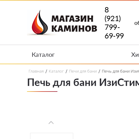
8
(921)
о
799-
69-99
Каталог
Хи
Главная
Каталог
Печи для бани
Печь для бани Из
/
/
/
Печь для бани ИзиСти