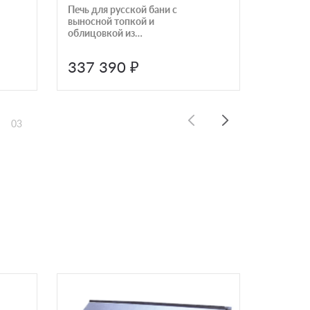
Печь для русской бани с
Печь дл
выносной топкой и
Гелендж
облицовкой из
трёхсто
серпентинита Talkorus
верхом
ОНЕГО 15 SA-150
337 390 ₽
335 
03