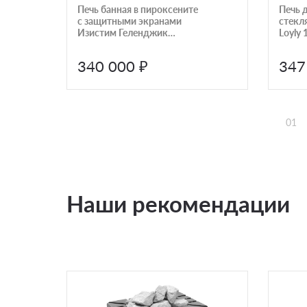
Печь банная в пироксените
Печь 
с защитными экранами
стекл
Изистим Геленджик
Loyly 
AISI430
340 000 ₽
347
01
Наши рекомендации