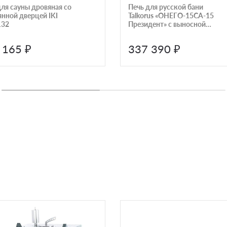
для сауны дровяная со
Печь для русской бани
янной дверцей IKI
Talkorus «ОНЕГО-15СА-15
132
Президент» с выносной
топкой
 165 ₽
337 390 ₽