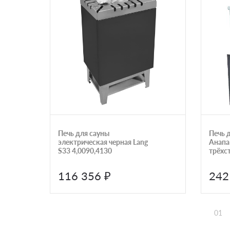
Печь для сауны
Печь 
электрическая черная Lang
Анапа
S33 4,0090,4130
трёхс
116 356 ₽
242
01