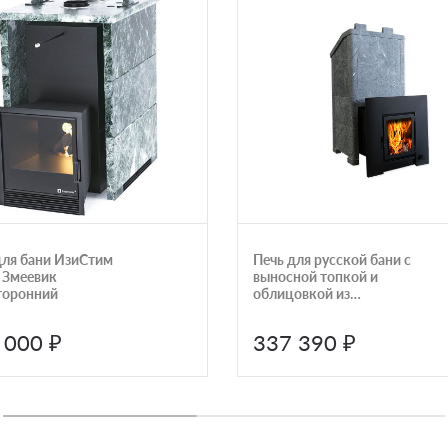
для бани ИзиСтим
Печь для русской бани с
 Змеевик
выносной топкой и
торонний
облицовкой из
серпентинита Talkorus
ОНЕГО 15 SA-150
 000 ₽
337 390 ₽