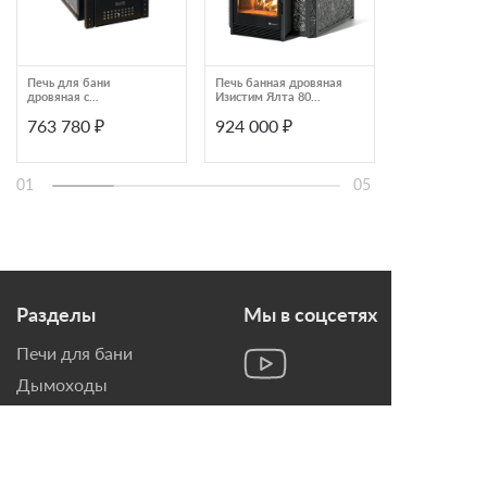
Печь для бани
Печь банная дровяная
Дровяная банн
дровяная с
Изистим Ялта 80
хохлома серы
облицовкой
К/2024 черный
Изистим Ялта 
763 780 ₽
924 000 ₽
139 000 ₽
талькомагнезит
Ялта 35/2024
Klover RT 20-P
01
05
Разделы
Мы в соцсетях
Печи для бани
Дымоходы
Топки для камина
Печи-Камины
Облицовки для Каминов