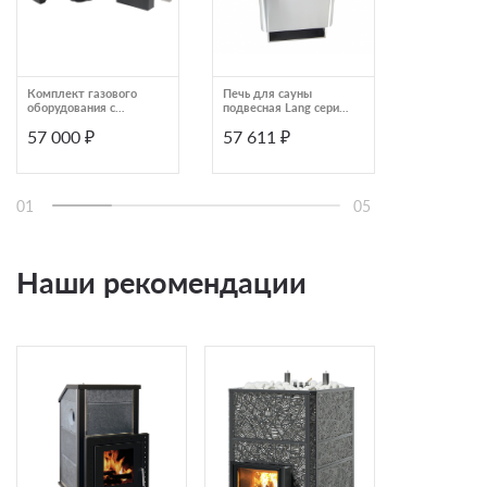
Комплект газового
Печь для сауны
Печь для с
оборудования с
подвесная Lang серия
электричес
горелкой Изистим
WK30 4.4475.4400-C
антрацит L
57 000 ₽
57 611 ₽
55 872 ₽
ГГУ-40
therm WK3
4,4445,4400
01
05
Наши рекомендации