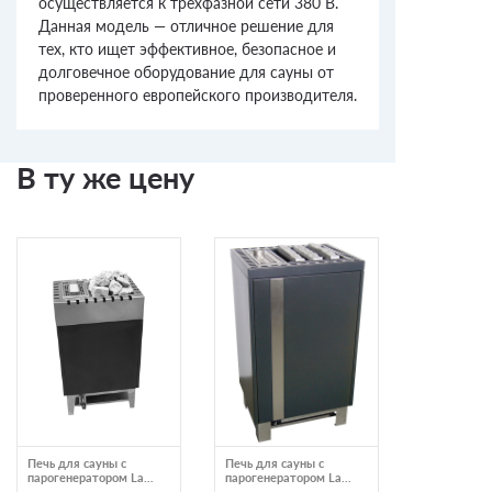
осуществляется к трёхфазной сети 380 В.
Данная модель — отличное решение для
тех, кто ищет эффективное, безопасное и
долговечное оборудование для сауны от
проверенного европейского производителя.
В ту же цену
Печь для сауны с
Печь для сауны с
Банная печ
парогенератором Lang
парогенератором Lang
Сочи М2 с
VAPOTHERM серия
Thermos-vapo Superior
пироксенит