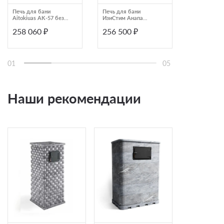
Печь для бани
Печь для бани
Печь для с
Aitokiuas AK-57 без
ИзиСтим Анапа
напольная с
камней
Талькохлорит
увеличенно
258 060 ₽
256 500 ₽
248 827
трехсторонний с
каменкой L
открытым верхом
SAUNATHER
44 GSK 15,0
01
05
Наши рекомендации