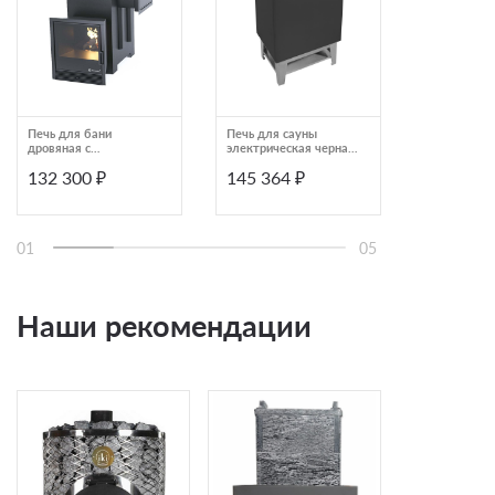
Печь для бани
Печь для сауны
Печь для б
дровяная с
электрическая черная
45
защитными экранами
Lang SAUNATHERM
132 300 ₽
145 364 ₽
144 980
ИзиСтим Анапа М2
серия 33 4,0060,4130
AISI430
01
05
Наши рекомендации