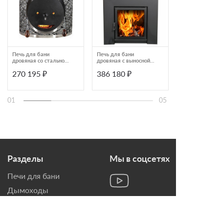
Печь для бани
Печь для бани
Печь банная
дровяная со стальной
дровяная с выносной
«Атмосфера L»
дверцей смайл IKI
топкой Talkorus
комбинирован
270 195 ₽
386 180 ₽
138 900 ₽
Original 110_s
ОНЕГО-25 SA 150
Пироксенит н
Президент
01
05
Разделы
Мы в соцсетях
Печи для бани
Дымоходы
Топки для камина
Печи-Камины