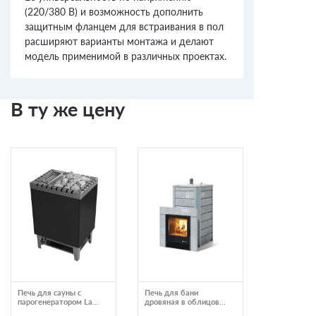
(220/380 В) и возможность дополнить
защитным фланцем для встраивания в пол
расширяют варианты монтажа и делают
модель применимой в различных проектах.
В ту же цену
Печь для сауны с
Печь для бани
Печь для с
парогенератором Lang
дровяная в облицовке
черная Lang
VAPOTHERM серия
из камня Изистим
KUBO-noir 