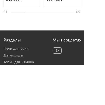
GSK 4,0100,41
GSK
01
05
Разделы
Мы в соцсетях
Печи для бани
Дымоходы
Топки для камина
Печи-Камины
Облицовки для Каминов
Контакты
г. Санкт-Петербург, ул.