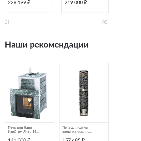
228 199 ₽
219 000 ₽
227 877
V50 4,5075,4130
Ялта 40 AISI430
01
05
Наши рекомендации
Печь для бани
Печь для сауны
Печь для саун
ИзиСтим Ялта 15
электрическая с
электрическая
Змеевик
сетчатым корпусом
напольная Lan
141 000 ₽
157 485 ₽
206 926 ₽
IKI Pillar 600
SAUNA-therm с