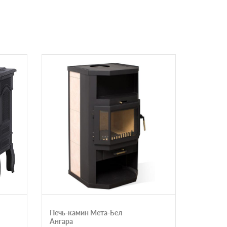
Печь-камин Мета-Бел
Печь-кам
Ангара