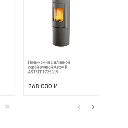
Печь-камин с длинной
Печь-ка
серой ручкой Astov R
подиуме
AST5EF1725319
268 000 ₽
323 
03