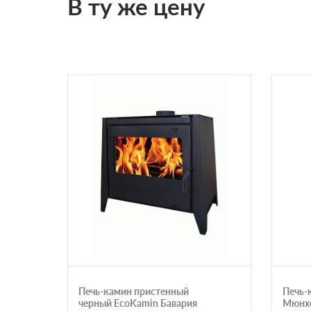
В ту же цену
Печь-камин пристенный
Печь-
черный EcoKamin Бавария
Мюнхе