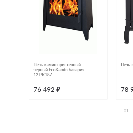
Печь-камин пристенный
Печь-
черный EcoKamin Бавария
12 PK187
76 492 ₽
78 
01