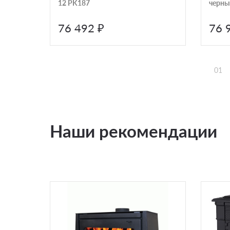
12 PK187
черны
76 492 ₽
76 
01
Наши рекомендации