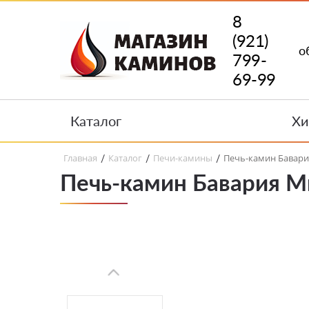
8
(921)
о
799-
69-99
Каталог
Хи
Главная
Каталог
Печи-камины
Печь-камин Бавари
/
/
/
Печь-камин Бавария М