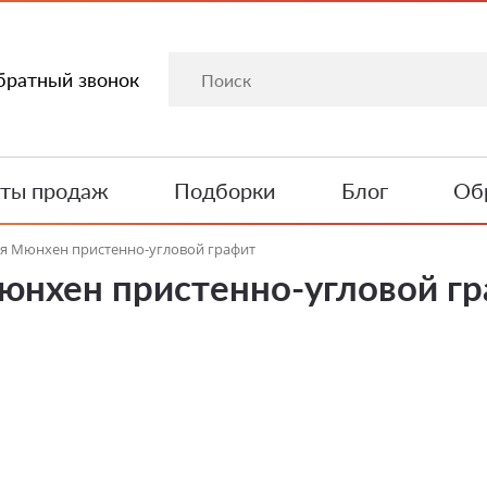
братный звонок
ты продаж
Подборки
Блог
Обр
я Мюнхен пристенно-угловой графит
юнхен пристенно-угловой г