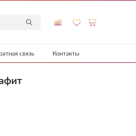
атная связь
Контакты
рафит