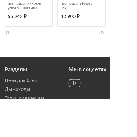
Печь-камин с плитой
Печь-камин Fireway
Теплонакопит
угловой Экокамин
Erik
печь-камин Tal
Бавария PK123
Nasto 20/1260
55 242 ₽
43 900 ₽
365 720 ₽
01
05
Разделы
Мы в соцсетях
Печи для бани
Дымоходы
Топки для камина
Печи-Камины
Облицовки для Каминов