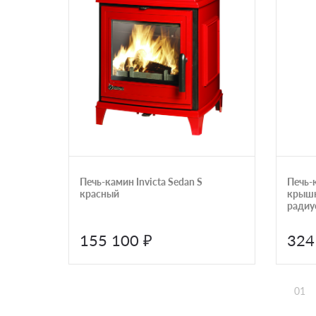
Печь-камин Invicta Sedan S
Печь-
красный
крышк
радиу
Astov 
155 100 ₽
324
01