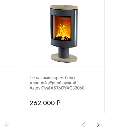
Печь-камин крем-беж с
Печь-ка
длинной чёрной ручкой
стально
Astov Oval AST6OYXG33060
Panadero
262 000 ₽
117 
03