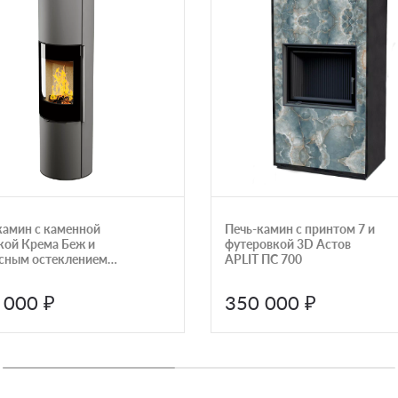
камин с каменной
Печь-камин с принтом 7 и
ой Крема Беж и
футеровкой 3D Астов
сным остеклением
APLIT ПС 700
R1.0
 000 ₽
350 000 ₽