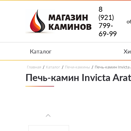
8
(921)
о
799-
69-99
Каталог
Хи
Главная
Каталог
Печи-камины
Печь-камин Invicta 
/
/
/
Печь-камин Invicta Ara