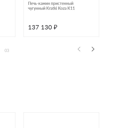
Печь-камин пристенный
Печь от
чугунный Kratki Koza K11
белая P
023216
137 130 ₽
133 
03