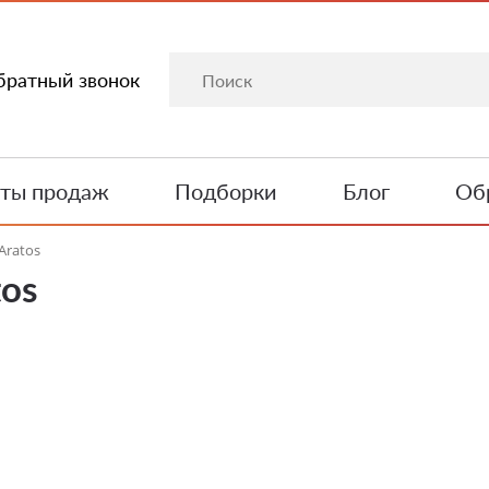
братный звонок
ты продаж
Подборки
Блог
Обр
Aratos
tos