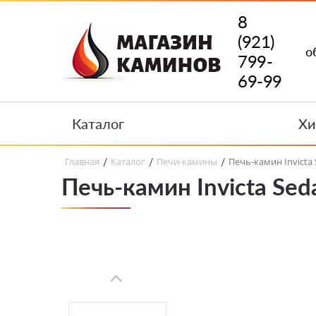
8
(921)
о
799-
69-99
Каталог
Хи
Главная
Каталог
Печи-камины
Печь-камин Invicta
/
/
/
Печь-камин Invicta Sed