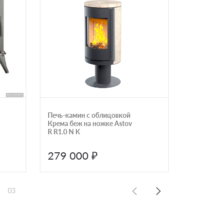
Печь-камин с облицовкой
Печь-ка
Крема беж на ножке Astov
пироксе
R R1.0 N K
ручкой A
279 000 ₽
305 
03