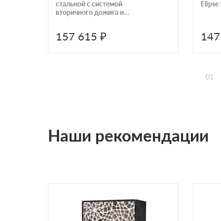
стальной с системой
Elipse
вторичного дожига и
подачей внешнего воздуха
Panadero Castilla
157 615 ₽
147
01
Наши рекомендации