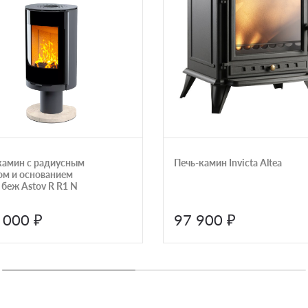
камин с радиусным
Печь-камин Invicta Altea
ом и основанием
 беж Astov R R1 N
 000 ₽
97 900 ₽