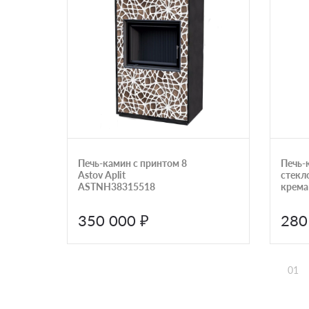
Печь-камин с принтом 8
Печь-
Astov Aplit
стекл
ASTNH38315518
крема
350 000 ₽
280
01