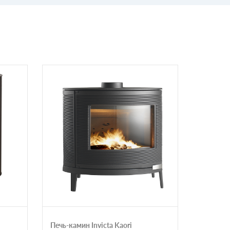
Печь-камин Invicta Kaori
Печь-ка