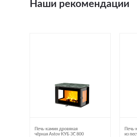
Наши рекомендации
Печь-камин дровяная
Печь-
чёрная Astov КУБ 3С 800
из пе