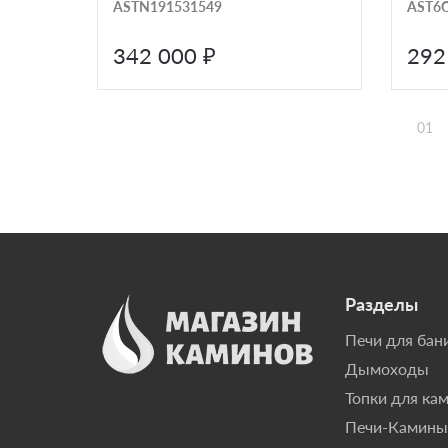
ASTN191531549
AST6
342 000 ₽
292
01
Разделы
Печи для бан
Дымоходы
Топки для ка
Печи-Камины