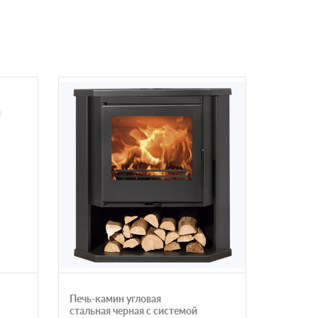
Печь-камин угловая
Печь-ка
стальная черная с системой