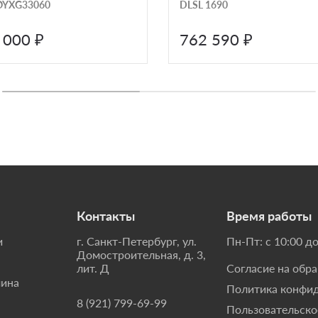
OYXG33060
DLSL 1690
 000 ₽
762 590 ₽
Контакты
Время работы
и
г. Санкт-Петербург, ул.
Пн-Пт: с 10:00 до
Домостроительная, д. 3,
лит. Д
Согласие на обр
мина
Политика конфи
8 (921) 799-69-99
Пользовательско