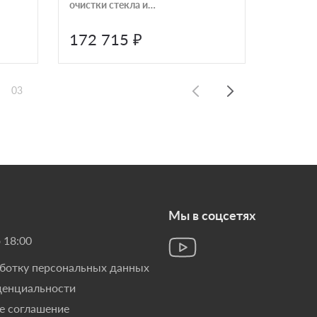
очистки стекла и
вторичным дожигом
Panadero SINTRA Ecodesign
172 715 ₽
332 
03
Мы в соцсетях
 18:00
аботку персональных данных
денциальности
е соглашение