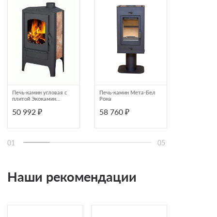
Печь-камин угловая с
Печь-камин Мета-Бел
Печь-камин
плитой Экокамин
Рона
Bruno
Бавария ЭКО PK166M
50 992 ₽
58 760 ₽
49 900 ₽
01
05
Наши рекомендации