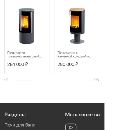
Печь-камин
Печь-камин с
Печь-камин с
талькомагнезитовый с
каменной крышкой и
каменной кры
радиусным стеклом
радиусным стеклом
панорамным с
284 000 ₽
280 000 ₽
293 000 ₽
Astov R1.0
Astov R R1 N
Astov R1.0 L
01
05
Разделы
Мы в соцсетях
Печи для бани