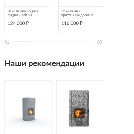
Печь-камин Ferguss
Печь-камин
Печь-камин
Magma Cook SD
пристенный дровяной
Дунай
Астов Алиса
124 000 ₽
116 000 ₽
107 520
AST4QC6132455
01
05
Наши рекомендации