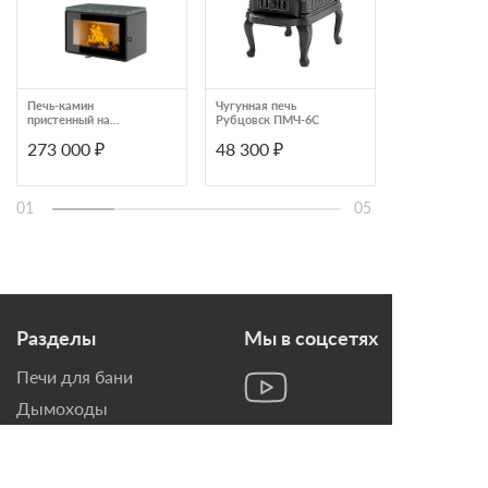
Печь-камин
Чугунная печь
Печь-камин La
пристенный на
Рубцовск ПМЧ-6С
Garde
подиуме Astov Куб
273 000 ₽
48 300 ₽
247 223 ₽
800
01
05
Разделы
Мы в соцсетях
Печи для бани
Дымоходы
Топки для камина
Печи-Камины