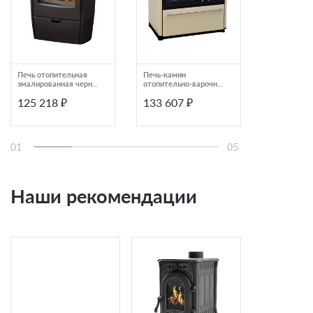
Печь отопительная
Печь-камин
Печь-камин 
эмалированная черная
отопительно-варочная
Mercuri Coo
Plamen Alberto 035067
кремовая Plamen 850
125 218 ₽
133 607 ₽
129 900
GLAS
01
05
Наши рекомендации