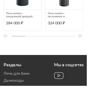
Печь-камин с
Печь-камин с
Печь-камин Fi
панорамной дверцей и
песчаником и
Gunter
стальной крышкой 6
радиусным стеклом
284 000 ₽
324 000 ₽
78 900 ₽
мм Astov R R1.0 XL
Astov R1 R1.0
01
05
Разделы
Мы в соцсетях
Печи для бани
Дымоходы
Топки для камина
Печи-Камины
Облицовки для Каминов