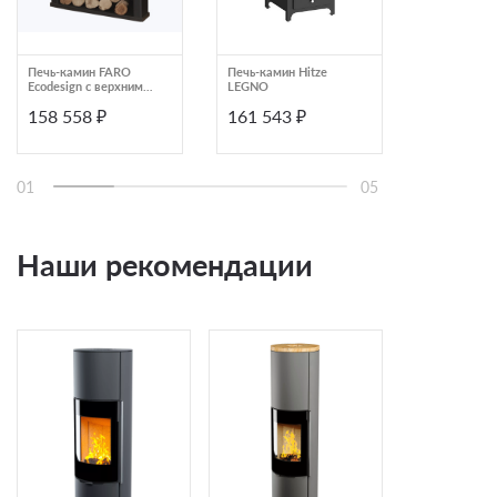
Печь-камин FARO
Печь-камин Hitze
Печь-камин 
Ecodesign с верхним
LEGNO
Candy
подключением и
158 558 ₽
161 543 ₽
164 690
системой очистки
стекла
01
05
Наши рекомендации