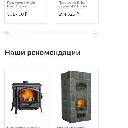
Печь-камин Invicta
Печь-камин Ember
Печь-камин 
Gaya Ardoise
Гордана 480 L black
камнем Кр
Astov
301 400 ₽
294 525 ₽
295 000
AST6OYXG3
01
05
Наши рекомендации
Печь-камин La Nordica
Теплоёмкий камин
Печь-камин Kr