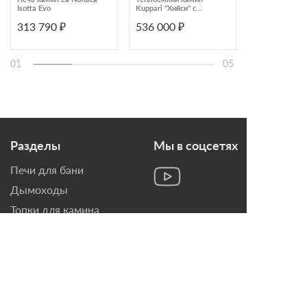
Isotta Evo
Kuppari "Хийси" с
Koza K9
хлебной печью
313 790 ₽
536 000 ₽
80 220 ₽
01
05
Разделы
Мы в соцсетях
Печи для бани
Дымоходы
Топки для камина
Печи-Камины
Облицовки для Каминов
Контакты