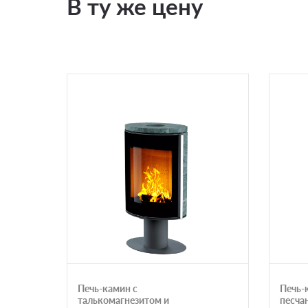
В ту же цену
Печь-камин с
Печь-
талькомагнезитом и
песча