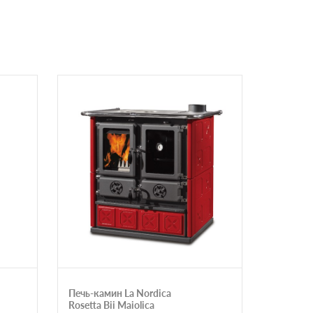
Печь-камин La Nordica
Печь-ка
Rosetta Bii Maiolica
камня кр