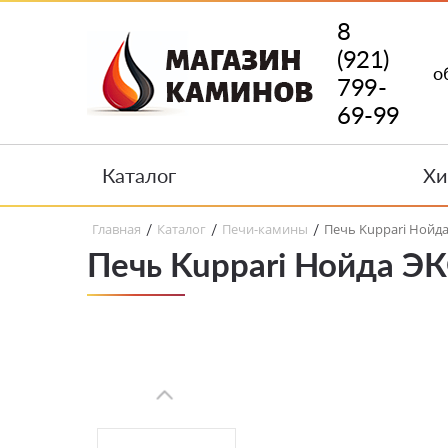
8
(921)
о
799-
69-99
Каталог
Хи
Главная
Каталог
Печи-камины
Печь Kuppari Нойд
/
/
/
Печь Kuppari Нойда Э