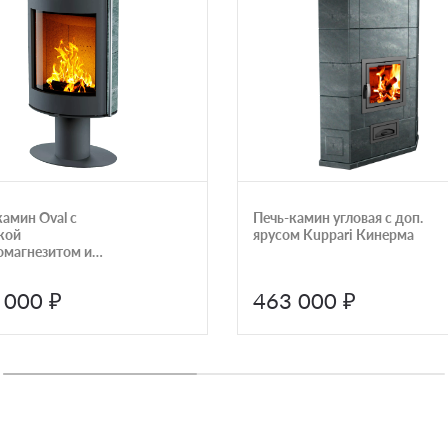
камин Oval с
Печь-камин угловая с доп.
кой
ярусом Kuppari Кинерма
омагнезитом и
ой ручкой Astov
 000 ₽
463 000 ₽