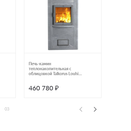
Печь-камин
Печь-ка
теплонакопительная с
облицовкой Talkorus Louhi
20/1900
460 780 ₽
245 
03