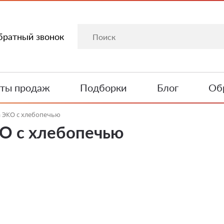
братный звонок
ты продаж
Подборки
Блог
Обр
а ЭКО с хлебопечью
КО с хлебопечью