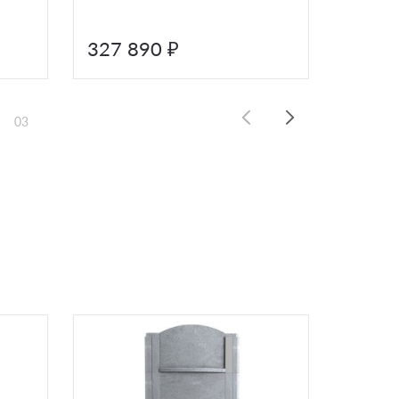
AST6OY
327 890 ₽
333 
03