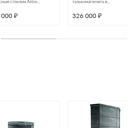
сным стеклом Astov
талькомагнезита и
AST6OYXG33060
радиусным стеклом Astov
AST6OYXG33060
 000 ₽
326 000 ₽