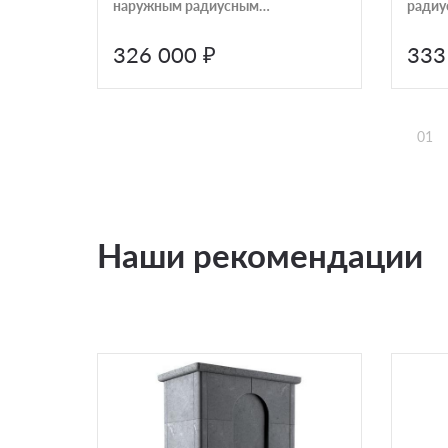
наружным радиусным
радиу
стеклом Astov Oval
Oval 
AST6OYXG33060
326 000 ₽
333
01
Наши рекомендации