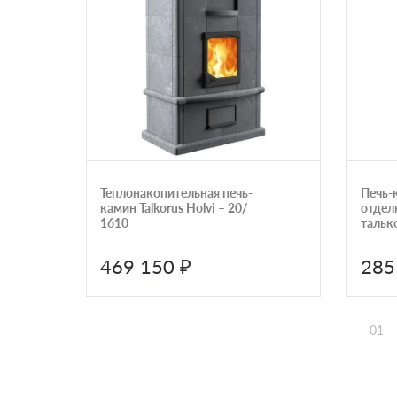
Теплонакопительная печь-
Печь-
камин Talkorus Holvi – 20/
отдел
1610
тальк
длинн
469 150 ₽
285
01