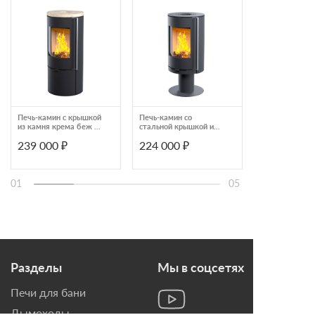
Печь-камин с крышкой
Печь-камин со
Печь-камин As
из камня крема беж и
стальной крышкой и
XL
короткой ручкой Astov
стальным основанием
239 000 ₽
224 000 ₽
243 000 ₽
R1
Astov R R1.0 N
01
05
Разделы
Мы в соцсетях
Печи для бани
Дымоходы