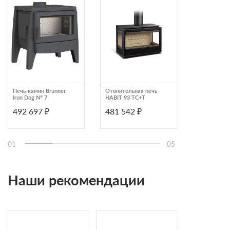
Печь-камин Brunner
Отопительная печь
Печь-камин 
Iron Dog № 7
HABIT 93 TC+T
Rosa XXL Ma
492 697 ₽
481 542 ₽
483 290
01
05
Наши рекомендации