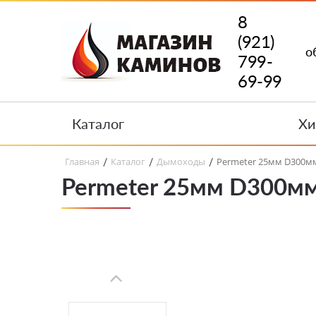
8
(921)
о
799-
69-99
Каталог
Хи
Главная
Каталог
Дымоходы
Permeter 25мм D300мм
/
/
/
Permeter 25мм D300мм