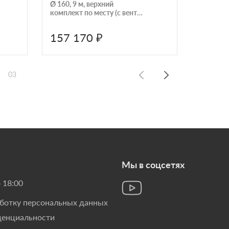
Ø 160, 9 м, верхний
черный/
комплект по месту (с вент.
монтаж) 
каналом)
157 170 ₽
212 
03
Мы в соцсетях
 18:00
аботку персональных данных
денциальности