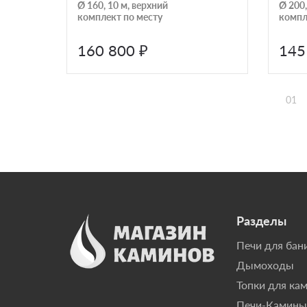
Ø 160, 10 м, верхний
Ø 200,
комплект по месту
компл
160 800 ₽
145
01
Разделы
Печи для бан
Дымоходы
Топки для ка
Печи-Камины