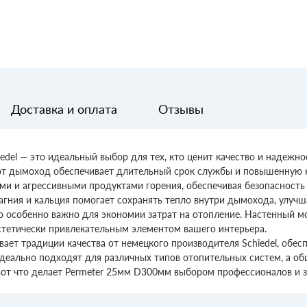
Доставка и оплата
Отзывы
del — это идеальный выбор для тех, кто ценит качество и надежн
этот дымоход обеспечивает длительный срок службы и повышенную 
ми и агрессивными продуктами горения, обеспечивая безопасность
агния и кальция помогает сохранять тепло внутри дымохода, улучш
о особенно важно для экономии затрат на отопление. Настенный 
стетически привлекательным элементом вашего интерьера.
ивает традиции качества от немецкого производителя Schiedel, об
идеально подходят для различных типов отопительных систем, а общ
вот что делает Permeter 25мм D300мм выбором профессионалов и з