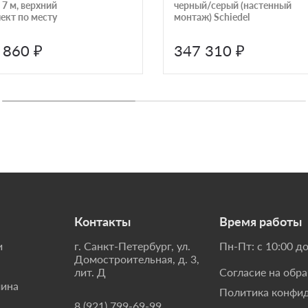
 7 м, верхний
черный/серый (настенный
ект по месту
монтаж) Schiedel
 860 ₽
347 310 ₽
Контакты
Время работы
и
г. Санкт-Петербург, ул.
Пн-Пт: с 10:00 до
Домостроительная, д. 3,
лит. Д
Согласие на обр
мина
Политика конфи
8 (921) 799-69-99