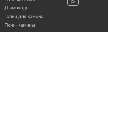
Дымоходы
Топки для камина
Печи-Камины
Облицовки для Каминов
Контакты
г. Санкт-Петербург, ул.
Домостроительная, д. 3,
лит. Д
8 (921) 799-69-99
mail@magazin-kaminov.ru
Время работы