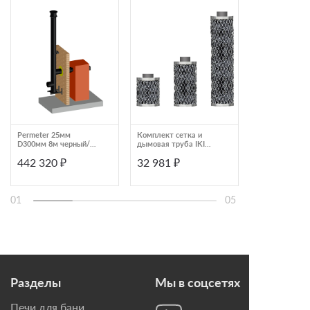
Permeter 25мм
Комплект сетка и
Permeter 25мм
D300мм 8м черный/
дымовая труба IKI
D250мм 5м че
серый (настенный
Plus 5002
серый (настен
442 320 ₽
32 981 ₽
257 430 ₽
монтаж) Schiedel
монтаж) Schied
01
05
Разделы
Мы в соцсетях
Печи для бани