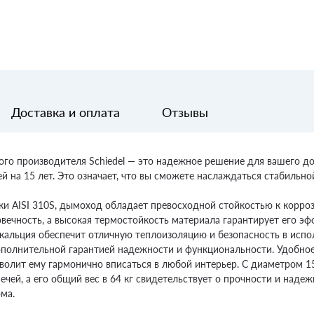
Доставка и оплата
Отзывы
го производителя Schiedel — это надежное решение для вашего до
й на 15 лет. Это означает, что вы сможете наслаждаться стабильн
ки AISI 310S, дымоход обладает превосходной стойкостью к корро
ечность, а высокая термостойкость материала гарантирует его эф
 кальция обеспечит отличную теплоизоляцию и безопасность в испо
дополнительной гарантией надежности и функциональности. Удобно
волит ему гармонично вписаться в любой интерьер. С диаметром 1
ей, а его общий вес в 64 кг свидетельствует о прочности и надежн
ома.