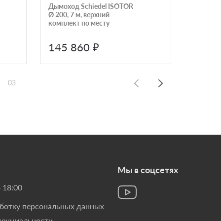
Дымоход Schiedel ISOTOR
Дымоход
Ø 200, 7 м, верхний
Ø 160, 9
комплект по месту
комплект
каналом
145 860 ₽
157 
03
Мы в соцсетях
 18:00
аботку персональных данных
денциальности