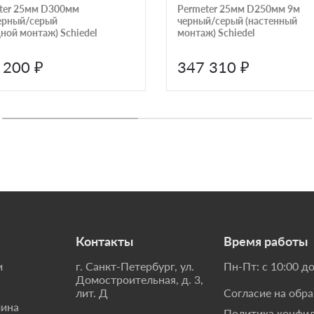
ter 25мм D300мм
Permeter 25мм D250мм 9м
ерный/серый
черный/серый (настенный
дной монтаж) Schiedel
монтаж) Schiedel
 200 ₽
347 310 ₽
Контакты
Время работы
и
г. Санкт-Петербург, ул.
Пн-Пт: с 10:00 до
Домостроительная, д. 3,
лит. Д
Согласие на обр
мина
Политика конфи