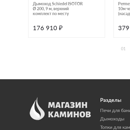
Дымоход Schiedel ISOTOR
Perme
Ø 200, 9 м, верхний
10м ч
комплект по месту
(наса
176 910 ₽
379
01
Разделы
Печи для бан
Дымоходы
Топки для ка