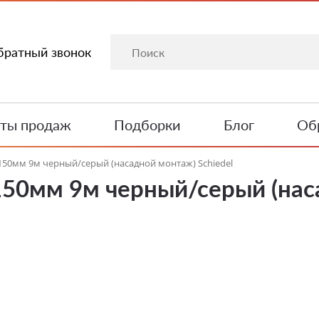
братный звонок
ты продаж
Подборки
Блог
Обр
D150мм 9м черный/серый (насадной монтаж) Schiedel
150мм 9м черный/серый (нас