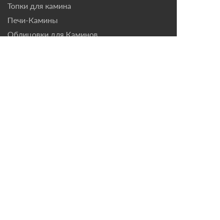
Топки для камина
Печи-Камины
Облицовки для Каминов
Контакты
г. Санкт-Петербург, ул.
Домостроительная, д. 3,
лит. Д
8 (921) 799-69-99
mail@magazin-kaminov.ru
Время работы
Пн-Пт: с 10:00 до 18:00