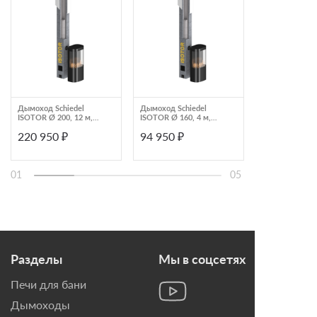
Дымоход Schiedel
Дымоход Schiedel
Permeter 25мм
ISOTOR Ø 200, 12 м,
ISOTOR Ø 160, 4 м,
D300мм 6м че
верхний комплект по
верхний комплект по
серый (насадн
220 950 ₽
94 950 ₽
224 250 ₽
месту
месту (с вент.
монтаж) Schied
каналом)
01
05
Разделы
Мы в соцсетях
Печи для бани
Дымоходы