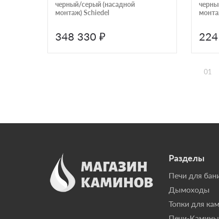
черный/серый (насадной
черны
монтаж) Schiedel
монтаж
348 330 ₽
224
01
Разделы
Печи для бан
Дымоходы
Топки для ка
Печи-Камины