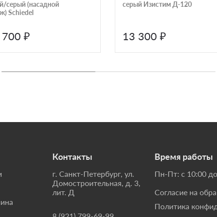
й/серый (насадной
серый Изистим Д-120
) Schiedel
 700 ₽
13 300 ₽
Контакты
Время работы
и
г. Санкт-Петербург, ул.
Пн-Пт: с 10:00 до
Домостроительная, д. 3,
лит. Д
Согласие на обр
мина
Политика конфи
8 (921) 799-69-99