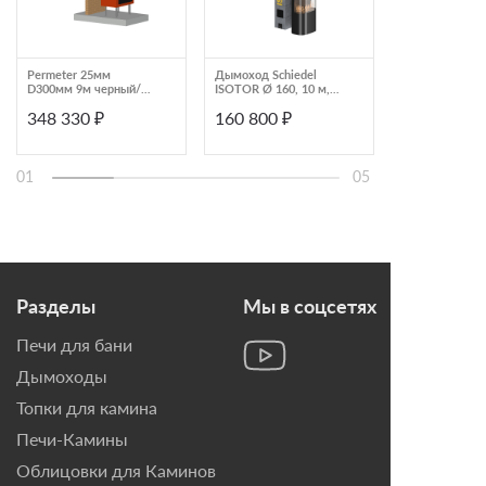
Permeter 25мм
Дымоход Schiedel
Permeter 25мм
D300мм 9м черный/
ISOTOR Ø 160, 10 м,
D150мм 7м че
серый (насадной
верхний комплект по
серый (настен
348 330 ₽
160 800 ₽
199 140 ₽
монтаж) Schiedel
месту
монтаж) Schied
01
05
Разделы
Мы в соцсетях
Печи для бани
Дымоходы
Топки для камина
Печи-Камины
Облицовки для Каминов