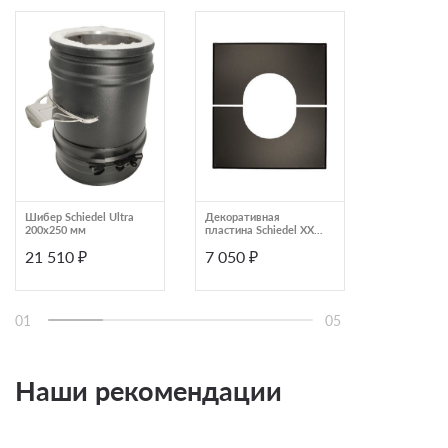
Шибер Schiedel Ultra
Декоративная
Переходник 
200х250 мм
пластина Schiedel XXL
Ultra Prima 
20‐35° 200 черный
130х230 мм 
21 510 ₽
7 050 ₽
12 180 ₽
изоляцией 5
01
05
Наши рекомендации