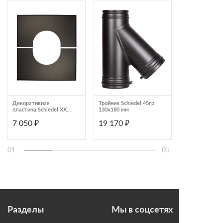
Декоративная
Тройник Schiedel 45гр
Декоративная
пластина Schiedel XXL
130х180 мм
пластина Schie
20‐35° 200 черный
5‐20° 180 чер
7 050 ₽
19 170 ₽
6 180 ₽
01
05
Разделы
Мы в соцсетях