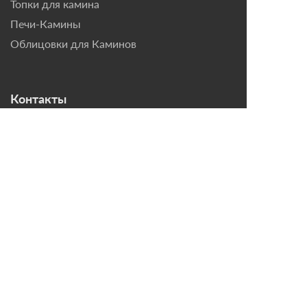
Топки для камина
Печи-Камины
Облицовки для Каминов
Контакты
г. Санкт-Петербург, ул.
Домостроительная, д. 3,
лит. Д
8 (921) 799-69-99
mail@magazin-kaminov.ru
Время работы
Пн-Пт: с 10:00 до 18:00