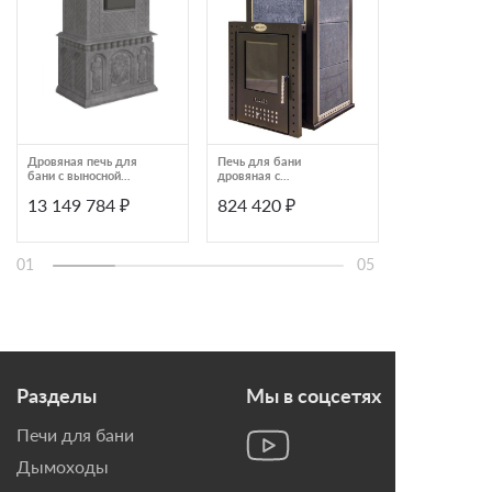
Дровяная печь для
Печь для бани
Дровяная банн
бани с выносной
дровяная с
Grill'D Dubravo
топкой и закрытой
облицовкой из
Short (дверца 
13 149 784 ₽
824 420 ₽
49 590 ₽
каменкой Klover
талькомагнезита
стеклом)
Истеблишмент RT100-
Klover RT-35-P KLV RT
RVT-310E
35-P
01
05
Разделы
Мы в соцсетях
Печи для бани
Дымоходы