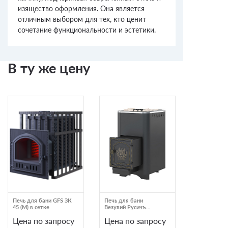
изящество оформления. Она является
отличным выбором для тех, кто ценит
сочетание функциональности и эстетики.
В ту же цену
Печь для бани GFS ЗК
Печь для бани
Комплект A
45 (М) в сетке
Везувий Русичъ
ЗК 40 (П2) 
Антрацит 22 (ДТ-4)
Талькохлор
Цена по запросу
Цена по запросу
Цена по