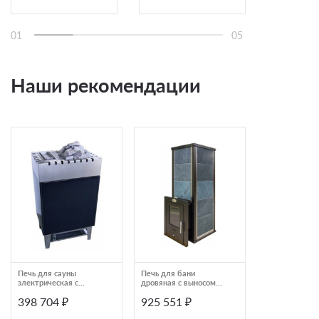
01
05
Наши рекомендации
Печь для сауны
Печь для бани
Печь для саун
электрическая с
дровяная с выносом
скрытой устан
парогенератором Lang
туннеля и облицовкой
Lang R33/2
398 704 ₽
925 551 ₽
233 034 ₽
VAPOTHERM VG503
серпентинитом Klover
4,2105,4137
4,5090,41303
KLV RT 50-RV