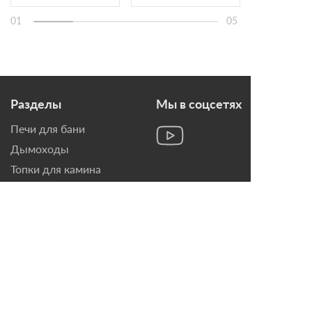
01
05
Разделы
Мы в соцсетях
Печи для бани
Дымоходы
Топки для камина
Печи-Камины
Облицовки для Каминов
Контакты
г. Санкт-Петербург, ул.
Домостроительная, д. 3,