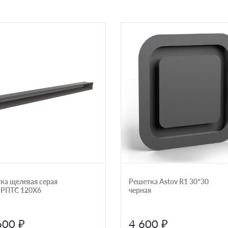
ка щелевая серая
Решетка Astov R1 30*30
 РПТС 120Х6
черная
600 ₽
4 600 ₽