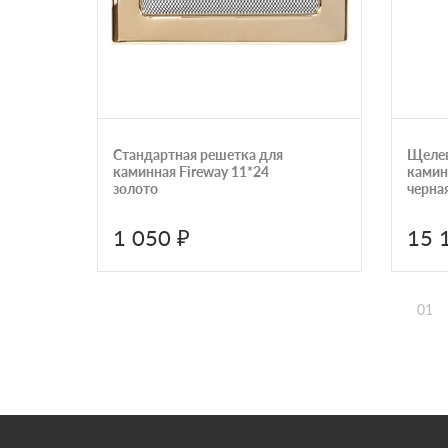
Стандартная решетка для
Щелев
каминная Fireway 11*24
камин
золото
черна
1 050 ₽
15 
01