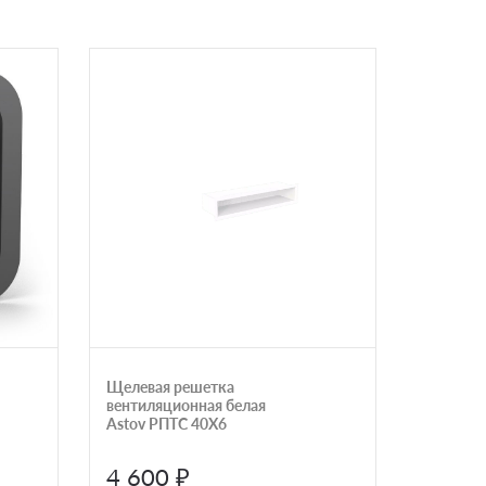
Щелевая решетка
Решетка
вентиляционная белая
серый А
Astov РПТС 40Х6
AST597
4 600 ₽
5 300