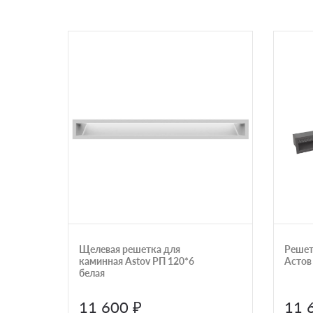
Щелевая решетка для
Решет
каминная Astov РП 120*6
Астов
белая
11 600 ₽
11 