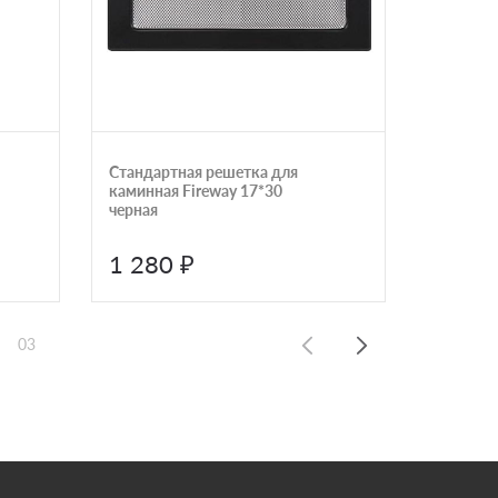
Стандартная решетка для
Щелевая
каминная Fireway 17*30
Астов Р
черная
ASTAFT
1 280 ₽
5 800
03