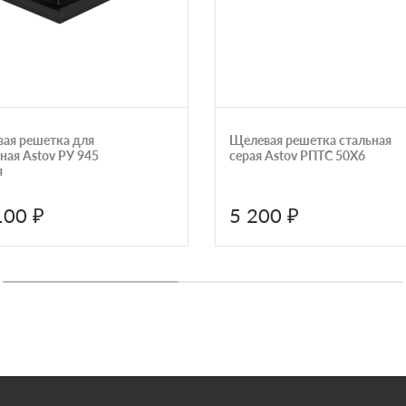
ая решетка для
Щелевая решетка стальная
ная Astov РУ 945
серая Astov РПТС 50Х6
я
100 ₽
5 200 ₽