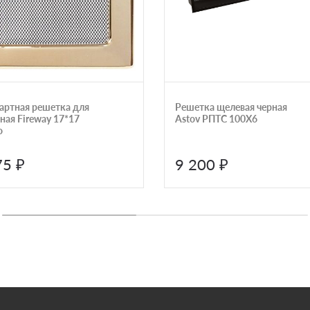
артная решетка для
Решетка щелевая черная
ная Fireway 17*17
Astov РПТС 100Х6
о
75 ₽
9 200 ₽