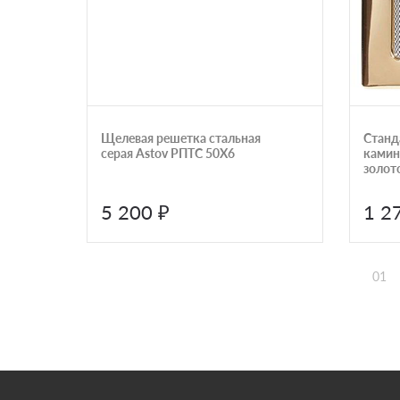
Щелевая решетка стальная
Станд
серая Astov РПТС 50Х6
камин
золот
5 200 ₽
1 2
01