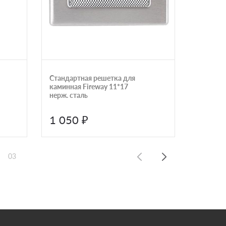
Стандартная решетка для
Стандар
каминная Fireway 11*17
каминна
нерж. сталь
никель
1 050 ₽
1 275
03