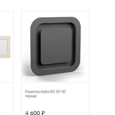
Решетка Astov R1 30*30
Стандар
черная
каминна
графит 
4 600 ₽
1 650