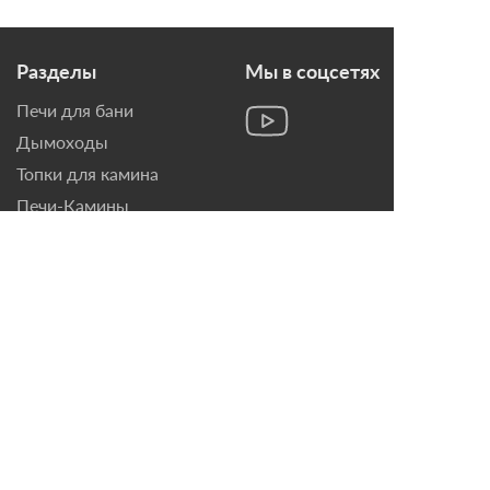
Разделы
Мы в соцсетях
Печи для бани
Дымоходы
Топки для камина
Печи-Камины
Облицовки для Каминов
Контакты
г. Санкт-Петербург, ул.
Домостроительная, д. 3,
лит. Д
8 (921) 799-69-99