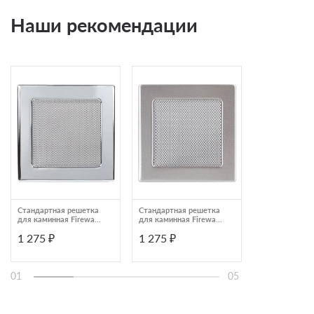
Наши рекомендации
Стандартная решетка
Стандартная решетка
Решетка Astov
для каминная Fireway
для каминная Fireway
30*30 черная
17*17 никель
17*17 нерж. сталь
1 275 ₽
1 275 ₽
4 700 ₽
01
05