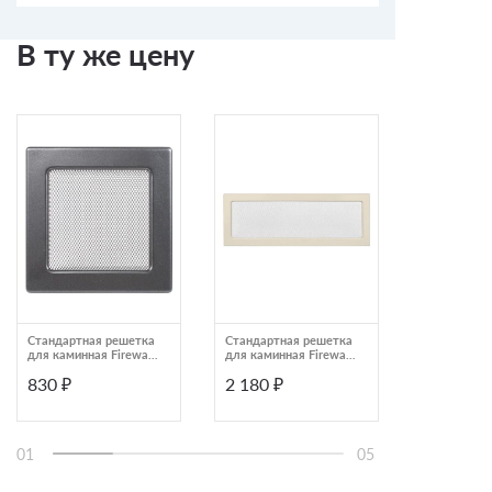
В ту же цену
Стандартная решетка
Стандартная решетка
Решетка щ
для каминная Fireway
для каминная Fireway
белая стал
17*17 графит
17*48 крем
РПТС 100Х6
830 ₽
2 180 ₽
9 200 ₽
01
05